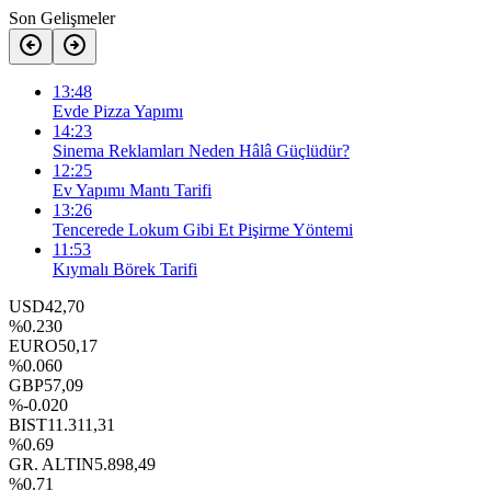
Son Gelişmeler
13:48
Evde Pizza Yapımı
14:23
Sinema Reklamları Neden Hâlâ Güçlüdür?
12:25
Ev Yapımı Mantı Tarifi
13:26
Tencerede Lokum Gibi Et Pişirme Yöntemi
11:53
Kıymalı Börek Tarifi
USD
42,70
%0.230
EURO
50,17
%0.060
GBP
57,09
%-0.020
BIST
11.311,31
%0.69
GR. ALTIN
5.898,49
%0.71