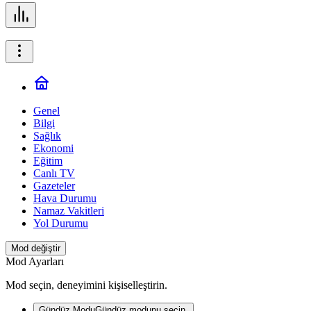
Genel
Bilgi
Sağlık
Ekonomi
Eğitim
Canlı TV
Gazeteler
Hava Durumu
Namaz Vakitleri
Yol Durumu
Mod değiştir
Mod Ayarları
Mod seçin, deneyimini kişiselleştirin.
Gündüz Modu
Gündüz modunu seçin.