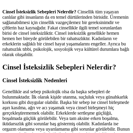
Cinsel İsteksizlik Sebepleri Nelerdir?
Cinsellik tüm yaşayan
canlılar gibi insanların da en temel dürtülerinden birisidir. Üremenin
sağlanabilmesi için cinsellik vazgeçilemez bir gereksinimdir ve
çiftlerin haz kaynağıdır. Fakat cinsellikle ilgili temel sorunlardan
birisi de cinsel isteksizliktir. Cinsel isteksizlik genellikle hemen
hemen her bireyde görülebilen bir rahatsızlıktır. Kadınların ve
erkeklerin sağlıklı bir cinsel hayat yaşamalarını engeller. Ayrıca bu
rahatsızlık tıbbi, psikolojik, sosyolojik veya kültürel durumlara bağlı
olarak oluşabilir.
Cinsel İsteksizlik Sebepleri Nelerdir?
Cinsel İsteksizlik Nedenleri
Genellikle asıl sebep psikolojik olsa da başka sebepleri de
bulunmaktadır. İlk olarak kişide utanma, suçluluk veya günahkarlık
korkusu gibi duygular olabilir. Başka bir sebep ise cinsel birleşmede
aşırı kasılma, ağrı ve acı yaşamak veya cinsel birleşmeyi hiç
gerçekleştirememek olabilir. Erkeklerde sertleşme güçlüğü,
boşalmada güçlük görülebilir. Veya tam aksine erken boşalma,
iktidarsızlık gibi sorunlar baş göstermiş olabilir. Kadınlarda ise
orgazm olamama veya uyarılamama gibi sorunlar görülebilir. Bunun