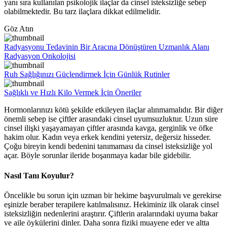
yanı sıra kullanılan psikolojik ilaçlar da cinsel isteksizliğe sebep
olabilmektedir. Bu tarz ilaçlara dikkat edilmelidir.
Göz Atın
Radyasyonu Tedavinin Bir Aracına Dönüştüren Uzmanlık Alanı
Radyasyon Onkolojisi
Ruh Sağlığınızı Güçlendirmek İçin Günlük Rutinler
Sağlıklı ve Hızlı Kilo Vermek İçin Öneriler
Hormonlarınızı kötü şekilde etkileyen ilaçlar alınmamalıdır. Bir diğer
önemli sebep ise çiftler arasındaki cinsel uyumsuzluktur. Uzun süre
cinsel ilişki yaşayamayan çiftler arasında kavga, gerginlik ve öfke
hakim olur. Kadın veya erkek kendini yetersiz, değersiz hisseder.
Çoğu bireyin kendi bedenini tanımaması da cinsel isteksizliğe yol
açar. Böyle sorunlar ileride boşanmaya kadar bile gidebilir.
Nasıl Tanı Koyulur?
Öncelikle bu sorun için uzman bir hekime başvurulmalı ve gerekirse
eşinizle beraber terapilere katılmalısınız. Hekiminiz ilk olarak cinsel
isteksizliğin nedenlerini araştırır. Çiftlerin aralarındaki uyuma bakar
ve aile öykülerini dinler. Daha sonra fiziki muayene eder ve altta