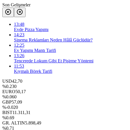
Son Gelişmeler
13:48
Evde Pizza Yapımı
14:23
Sinema Reklamları Neden Hâlâ Güçlüdür?
12:25
Ev Yapımı Mantı Tarifi
13:26
Tencerede Lokum Gibi Et Pişirme Yöntemi
11:53
Kıymalı Börek Tarifi
USD
42,70
%0.230
EURO
50,17
%0.060
GBP
57,09
%-0.020
BIST
11.311,31
%0.69
GR. ALTIN
5.898,49
%0.71