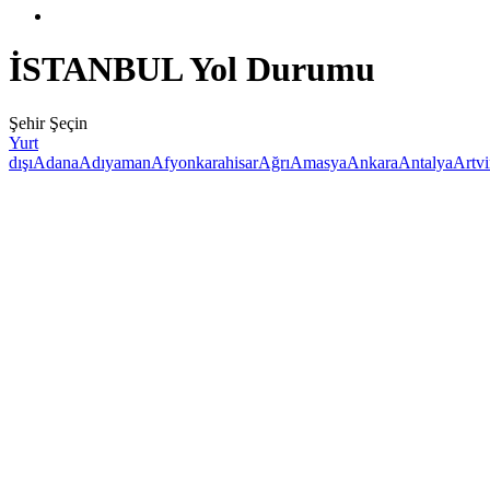
İSTANBUL Yol Durumu
Şehir Şeçin
Yurt
dışı
Adana
Adıyaman
Afyonkarahisar
Ağrı
Amasya
Ankara
Antalya
Artv