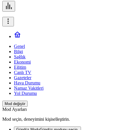
Genel
Bilgi
Sağlık
Ekonomi
Eğitim
Canlı TV
Gazeteler
Hava Durumu
Namaz Vakitleri
Yol Durumu
Mod değiştir
Mod Ayarları
Mod seçin, deneyimini kişiselleştirin.
Gündüz Modu
Gündüz modunu seçin.