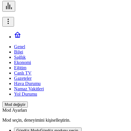
Genel
Bilgi
Sağlık
Ekonomi
Eğitim
Canlı TV
Gazeteler
Hava Durumu
Namaz Vakitleri
Yol Durumu
Mod değiştir
Mod Ayarları
Mod seçin, deneyimini kişiselleştirin.
Gündüz Modu
Gündüz modunu seçin.