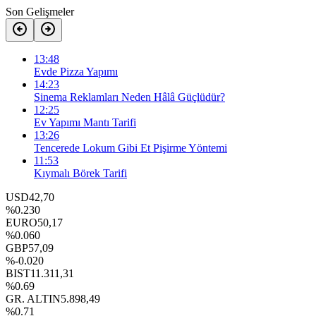
Son Gelişmeler
13:48
Evde Pizza Yapımı
14:23
Sinema Reklamları Neden Hâlâ Güçlüdür?
12:25
Ev Yapımı Mantı Tarifi
13:26
Tencerede Lokum Gibi Et Pişirme Yöntemi
11:53
Kıymalı Börek Tarifi
USD
42,70
%0.230
EURO
50,17
%0.060
GBP
57,09
%-0.020
BIST
11.311,31
%0.69
GR. ALTIN
5.898,49
%0.71