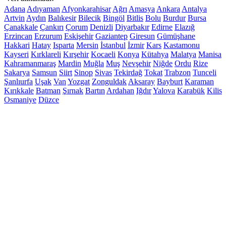
Adana
Adıyaman
Afyonkarahisar
Ağrı
Amasya
Ankara
Antalya
Artvin
Aydın
Balıkesir
Bilecik
Bingöl
Bitlis
Bolu
Burdur
Bursa
Çanakkale
Çankırı
Çorum
Denizli
Diyarbakır
Edirne
Elazığ
Erzincan
Erzurum
Eskişehir
Gaziantep
Giresun
Gümüşhane
Hakkari
Hatay
Isparta
Mersin
İstanbul
İzmir
Kars
Kastamonu
Kayseri
Kırklareli
Kırşehir
Kocaeli
Konya
Kütahya
Malatya
Manisa
Kahramanmaraş
Mardin
Muğla
Muş
Nevşehir
Niğde
Ordu
Rize
Sakarya
Samsun
Siirt
Sinop
Sivas
Tekirdağ
Tokat
Trabzon
Tunceli
Şanlıurfa
Uşak
Van
Yozgat
Zonguldak
Aksaray
Bayburt
Karaman
Kırıkkale
Batman
Şırnak
Bartın
Ardahan
Iğdır
Yalova
Karabük
Kilis
Osmaniye
Düzce